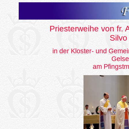
Priesterweihe von fr.
Silvo
in der Kloster- und Gemei
Gelse
am Pfingstm