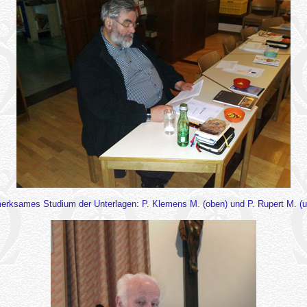
erksames Studium der Unterlagen: P. Klemens M. (oben) und P. Rupert M. (u