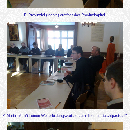
P. Provinzial (rechts) eröffnet das Provinzkapitel.
P. Martin M. hält einen Weiterbildungsvortrag zum Thema "Beichtpastoral".