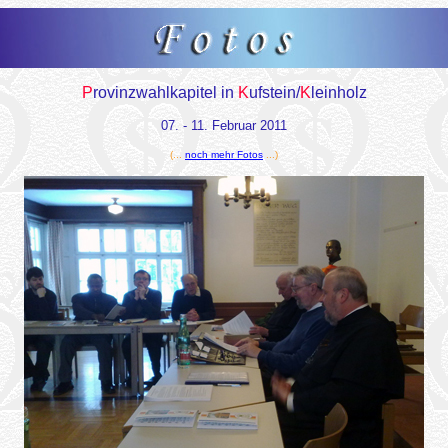
P
rovinzwahlkapitel
i
n
K
ufstein/
K
leinholz
07. - 11. Februar 2011
(...
noch mehr Fotos
...)