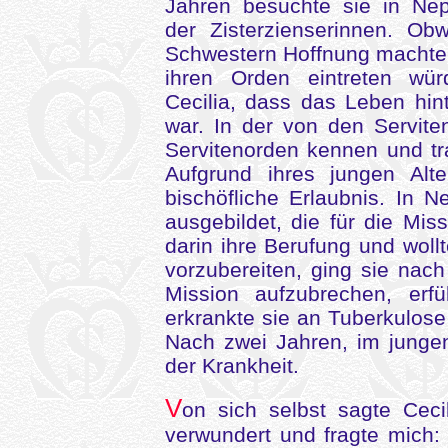
Jahren besuchte sie in Nep
der Zisterzienserinnen. Ob
Schwestern Hoffnung machten
ihren Orden eintreten wür
Cecilia, dass das Leben hin
war. In der von den Serviten
Servitenorden kennen und tra
Aufgrund ihres jungen Alte
bischöfliche Erlaubnis. In
ausgebildet, die für die Mis
darin ihre Berufung und woll
vorzubereiten, ging sie nac
Mission aufzubrechen, erfü
erkrankte sie an Tuberkulos
Nach zwei Jahren, im jungen
der Krankheit.
V
on sich selbst sagte Cec
verwundert und fragte mich: