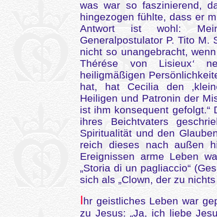
was war so faszinierend, d
hingezogen fühlte, dass er m
Antwort ist wohl: Mei
Generalpostulator P. Tito M. 
nicht so unangebracht, wenn 
Thérése von Lisieux
‘
nen
heiligmäßigen Persönlichkeit
hat, hat Cecilia den ‚kle
Heiligen und Patronin der M
ist ihm konsequent gefolgt.“
ihres Beichtvaters geschri
Spiritualität und den Glauben
reich dieses nach außen h
Ereignissen arme Leben war
„Storia di un pagliaccio“ (Ge
sich als „Clown, der zu nicht
I
hr geistliches Leben war gep
zu Jesus: „Ja, ich liebe Je