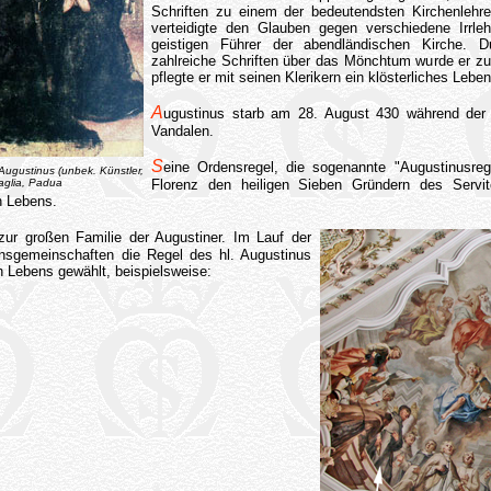
Schriften zu einem der bedeutendsten Kirchenlehre
verteidigte den Glauben gegen verschiedene Irrl
geistigen Führer der abendländischen Kirche. D
zahlreiche Schriften über das Mönchtum wurde er z
pflegte er mit seinen Klerikern ein klösterliches Leben
A
ugustinus starb am 28. August 430 während der
Vandalen.
S
eine
Ordensregel, die sogenannte "Augustinusreg
Augustinus (unbek. Künstler,
raglia, Padua
Florenz den heiligen Sieben Gründern des Servi
n Lebens.
zur großen Familie der Augustiner. Im Lauf der
nsgemeinschaften die Regel des hl. Augustinus
n Lebens gewählt, beispielsweise: