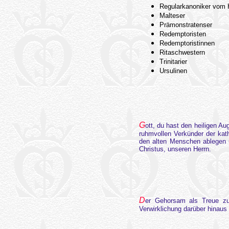
Regularkanoniker vom 
Malteser
Prämonstratenser
Redemptoristen
Redemptoristinnen
Ritaschwestern
Trinitarier
Ursulinen
G
ott, du hast den heiligen A
ruhmvollen Verkünder der kat
den alten Menschen ablegen u
Christus, unseren Herrn.
D
er Gehorsam als Treue zu
Verwirklichung darüber hinaus 