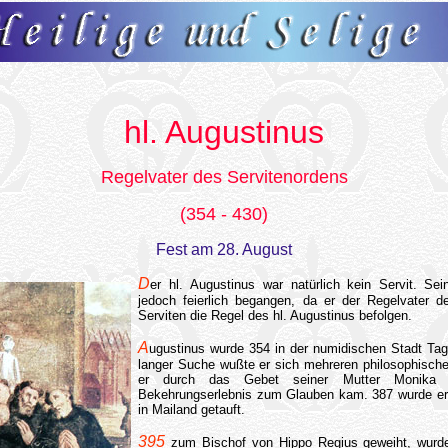
hl. Augustinus
Regelvater des Servitenordens
(354 - 430)
Fest am 28. August
D
er hl. Augustinus war natürlich kein Servit. Se
jedoch feierlich begangen, da er der Regelvater d
Serviten die Regel des hl. Augustinus befolgen.
A
ugustinus wurde 354 in der numidischen Stadt Ta
langer Suche wußte er sich mehreren philosophischen
er durch das Gebet seiner Mutter Monika u
Bekehrungserlebnis zum Glauben kam. 387 wurde er 
in Mailand getauft.
395
zum Bischof von Hippo Regius geweiht, wurde