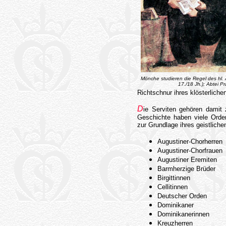
Mönche studieren die Regel des hl. 
17./18 Jh.); Abtei P
Richtschnur ihres klösterliche
D
ie Serviten gehören damit 
Geschichte haben viele Orde
zur Grundlage ihres geistliche
Augustiner-Chorherren
Augustiner-Chorfrauen
Augustiner Eremiten
Barmherzige Brüder
Birgittinnen
Cellitinnen
Deutscher Orden
Dominikaner
Dominikanerinnen
Kreuzherren