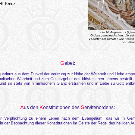
Hl. Kreuz
Der hl. Augustinus (1) u
Ordensgemeinschaften, die sein
Vertreter der Serviten (2); Fresk
von Neust
G
ebet:
ugustinus aus dem Dunkel der Verirrung zur Höhe der Weisheit und Liebe empo
holischen Wahrheit und zum Gesetzgeber des klösterlichen Lebens bestellt.
nd so stets von himmlischem Glanz erstrahlen und in Liebe zu Gott entbr
A
K
S
us den
onstitutionen des
ervitenordens:
r Verpflichtung zu einem Leben nach dem Evangelium, das wir in Gemei
in der Beobachtung dieser Konstitutionen im Geiste der Regel des heiligen Au