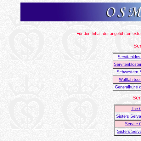
Für den Inhalt der angeführten ext
Ser
Servitenklost
Servitenkloster
Schwestern S
Wallfahrtsor
Generalkurie 
Ser
The G
Sisters Serva
Servite C
Sisters Serv