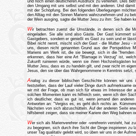
und noch einen deutlicheren Ausdruck zu verleihen. Dies betr
den Umgang mit uns selbst und mit den anderen. Und damit 
mit der Schöpfung. Bei den folgenden Überlegungen möchten 
den Alltag mit den Sinnen Mariens wahrzunehmen und zu betr
der Wein ausging, sagte die Mutter Jesu zu ihm: Sie haben k
W
ir betrachten zuerst die Umstände, in denen sich die M
eingeladen. Sie alle sind also Gäste. Der Gast kümmert si
Gastgebers, sondern er genießt es Gast zu sein und er läs
Bibel nicht nennt, mischt sich der Gast - die Mutter Jesu - 
uns, diesen nicht genannten Grund aus der Perspektive Ma
Mariens am Werk ist, die sie bewegt, sich in die "fremden
erkennen, dass hier eine Art "Blamage in Verzug" ist, welc
Zukunft ruinieren würde, wenn sie ihren Hochzeitsgästen 
Mutter Jesu, dass es zu handeln gilt, und zwar nicht im eige
Jesus, den sie über das Wahrgenommene in Kenntnis setzt, s
A
nalog zu dieser biblischen Geschichte können wir uns i
feststellen, dass der Lauf vieler Dinge durch aufmerksame o
wir mit der Frage, ob man sich für etwas im Interesse der
solchen Momenten kann es hilfreich sein, wenn ich den Sach
ich deutlicher, dass es gut ist, wenn jemand den andere
Antworten an: "Vergiss es, es geht dich nichts an. Kümmer
Nächsten von sich abzuschütteln. Auf der anderen Seite er
hilfsbereit zeigen, dass sie meiner Kariere den Weg bahnen o
W
er sich als Marienverehrer oder -verehrerin versteht, hat z
zu begegnen, sich durch ihre Sicht der Dinge inspirieren z
unser Tag qualitativ gelebt wird, so üben wir uns in der Auf