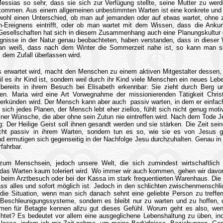
essias so sehr, dass sie sich zur Verfügung stellte, seine Mutter zu wer
bekommen. Aus einem allgemeinen unbestimmten Warten ist eine konkrete und
ohl einen Unterschied, ob man auf jemanden oder auf etwas wartet, ohne z
-Ereignens eintrifft, oder ob man wartet mit dem Wissen, dass die Ankunf
Gesellschaften hat sich in diesem Zusammenhang auch eine Planungskultur 
gnisse in der Natur genau beobachteten, haben verstanden, dass in dieser 
an weiß, dass nach dem Winter die Sommerzeit nahe ist, so kann man si
s dem Zufall überlassen wird.
as erwartet wird, macht den Menschen zu einem aktiven Mitgestalter dessen,
eil es ihr Kind ist, sondern weil durch ihr Kind viele Menschen ein neues Leb
ereits in ihrem Besuch bei Elisabeth erkennbar: Sie zieht durch Berg un
en. Maria wird eine Art Vorwegnahme der missionierenden Tätigkeit Christ
erkünden wird. Der Mensch kann aber auch passiv warten, in dem er einf
sich jedes Planen, der Mensch lebt eher ziellos, fühlt sich nicht genug motiv
seiner Wünsche, die aber ohne sein Zutun nie eintreffen wird. Nach dem Tode J
: Der Heilige Geist soll ihnen gesandt werden und sie stärken. Die Zeit sein
icht passiv in ihrem Warten, sondern tun es so, wie sie es von Jesus ge
 ermutigen sich gegenseitig in der Nachfolge Jesu durchzuhalten. Genau in 
rfahrbar.
um Menschsein, jedoch unsere Welt, die sich zumindest wirtschaftlich 
n das Warten kaum toleriert wird. Wo immer wir auch kommen, gehen wir davo
. beim Arztbesuch oder bei der Kassa im stark frequentierten Warenhaus. Die
ss alles und sofort möglich ist. Jedoch in den schlichten zwischenmenschl
ie Situation, wenn man sich danach sehnt eine geliebte Person zu treffe
 Beschleunigungssysteme, sondern es bleibt nur zu warten und zu hoffen,
men für Betagte kennen allzu gut dieses Gefühl. Worum geht es also, wen
chtet? Es bedeutet vor allem eine ausgeglichene Lebenshaltung zu üben, i