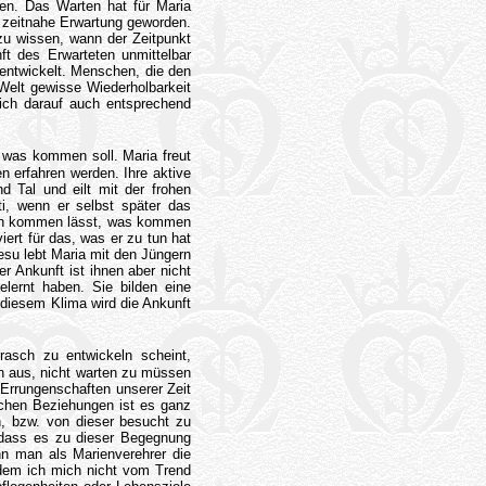
den. Das Warten hat für Maria
 zeitnahe Erwartung geworden.
u wissen, wann der Zeitpunkt
t des Erwarteten unmittelbar
entwickelt. Menschen, die den
Welt gewisse Wiederholbarkeit
ch darauf auch entsprechend
 was kommen soll. Maria freut
en erfahren werden. Ihre aktive
d Tal und eilt mit der frohen
i, wenn er selbst später das
ach kommen lässt, was kommen
iert für das, was er zu tun hat
esu lebt Maria mit den Jüngern
er Ankunft ist ihnen aber nicht
lernt haben. Sie bilden eine
diesem Klima wird die Ankunft
rasch zu entwickeln scheint,
n aus, nicht warten zu müssen
 Errungenschaften unserer Zeit
ichen Beziehungen ist es ganz
n, bzw. von dieser besucht zu
 dass es zu dieser Begegnung
n man als Marienverehrer die
ndem ich mich nicht vom Trend