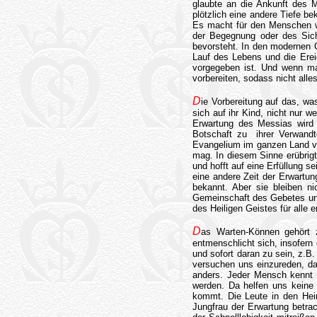
glaubte an die Ankunft des M
plötzlich eine andere Tiefe 
Es macht für den Menschen w
der Begegnung oder des Sich
bevorsteht. In den modernen 
Lauf des Lebens und die Erei
vorgegeben ist. Und wenn m
vorbereiten, sodass nicht alle
D
ie Vorbereitung auf das, w
sich auf ihr Kind, nicht nur w
Erwartung des Messias wird b
Botschaft zu ihrer Verwandt
Evangelium im ganzen Land v
mag. In diesem Sinne erübrigt 
und hofft auf eine Erfüllung 
eine andere Zeit der Erwartung
bekannt. Aber sie bleiben n
Gemeinschaft des Gebetes und
des Heiligen Geistes für alle e
D
as Warten-Können gehört z
entmenschlicht sich, insofer
und sofort daran zu sein, z.B
versuchen uns einzureden, da
anders. Jeder Mensch kennt d
werden. Da helfen uns keine
kommt. Die Leute in den Hei
Jungfrau der Erwartung betra