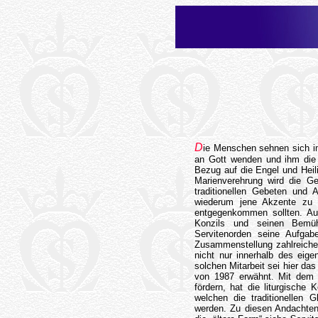
D
ie Menschen sehnen sich i
an Gott wenden und ihm die 
Bezug auf die Engel und Heil
Marienverehrung wird die Ge
traditionellen Gebeten und 
wiederum jene Akzente zu 
entgegenkommen sollten. Au
Konzils und seinen Bemüh
Servitenorden seine Aufgab
Zusammenstellung zahlreicher 
nicht nur innerhalb des eige
solchen Mitarbeit sei hier d
von 1987 erwähnt. Mit dem 
fördern, hat die liturgische
welchen die traditionellen 
werden. Zu diesen Andachte