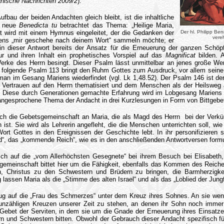
nische Nachrichten 2009/2
).
fbau der beiden Andachten gleich bleibt, ist die inhaltliche
s neue
Benedicta tu
betrachtet das Thema: „Heilige Maria,
 wird mit einem Hymnus eingeleitet, der die Gedanken der
Der hl. Philipp Beni
vere
iens „mir geschehe nach deinem Wort“ sammeln möchte; er
in dieser Antwort bereits der Ansatz für die Erneuerung der ganzen Schöpf
ur und ihren Inhalt ein prophetisches Vorspiel auf das
Magnificat
bilden. A
rke des Herrn besingt. Dieser Psalm lässt unmittelbar an jenes große We
Der folgende Psalm 113 bringt den Ruhm Gottes zum Ausdruck, vor allem seine
man im Gesang Mariens wiederfindet (vgl. Lk 1,48.52). Der Psalm 146 ist der 
Vertrauen auf den Herrn thematisiert und dem Menschen als der Heilsweg a
. Diese durch Generationen gemachte Erfahrung wird im Lobgesang Mariens 
ngesprochene Thema der Andacht in drei Kurzlesungen in Form von Bittgebete
ich die Gebetsgemeinschaft an Maria, die als Magd des Herrn bei der Verk
ist. Sie wird als Lehrerin angefleht, die die Menschen unterrichten soll, w
ort Gottes in den Ereignissen der Geschichte lebt. In ihr personifizieren s
“, das „kommende Reich“, wie es in den anschließenden Antwortversen formuli
ich auf die „vom Allerhöchsten Gesegnete“ bei ihrem Besuch bei Elisabeth
gemeinschaft bittet hier um die Fähigkeit, ebenfalls das Kommen des Reiche
 Christus zu den Schwestern und Brüdern zu bringen, die Barmherzigkei
lassen Maria als die „Stimme des alten Israel“ und als das „Loblied der Jungf
ug auf die „Frau des Schmerzes“ unter dem Kreuz ihres Sohnes. An sie wen
 unzähligen Kreuzen unserer Zeit zu stehen, an denen ihr Sohn noch immer
ebet der Serviten, in dem sie um die Gnade der Erneuerung ihres Einsatzes
rn und Schwestern bitten. Obwohl der Gebrauch dieser Andacht spezifisch für