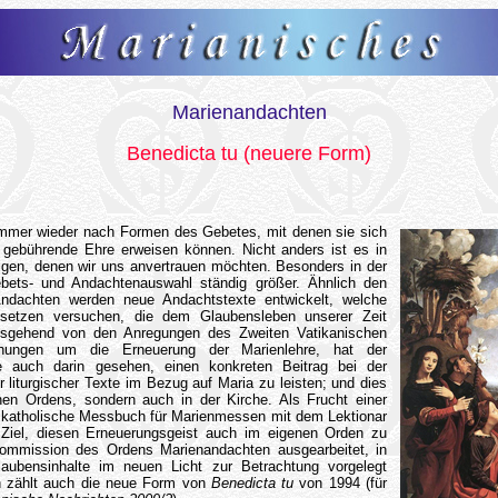
Marienandachten
Benedicta tu (neuere Form)
mmer wieder nach Formen des Gebetes, mit denen sie sich
gebührende Ehre erweisen können. Nicht anders ist es in
igen, denen wir uns anvertrauen möchten. Besonders in der
bets- und Andachtenauswahl ständig größer. Ähnlich den
Andachten werden neue Andachtstexte entwickelt, welche
setzen versuchen, die dem Glaubensleben unserer Zeit
sgehend von den Anregungen des Zweiten Vatikanischen
ungen um die Erneuerung der Marienlehre, hat der
e auch darin gesehen, einen konkreten Beitrag bei der
liturgischer Texte im Bezug auf Maria zu leisten; und dies
nen Ordens, sondern auch in der Kirche. Als Frucht einer
as katholische Messbuch für Marienmessen mit dem Lektionar
Ziel, diesen Erneuerungsgeist auch im eigenen Orden zu
 Kommission des Ordens Marienandachten ausgearbeitet, in
Glaubensinhalte im neuen Licht zur Betrachtung vorgelegt
n zählt auch die neue Form von
Benedicta tu
von 1994 (für