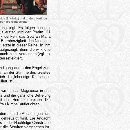
tius (2. v.links) und andere Heiligen
hren die Gottesmutter
ung liegt. Es folgen nun drei
ls erster wird der Psalm 111
rk denken, das Gott an Maria
 Barmherzigkeit den Niedrigen
letzte in dieser Reihe. In ihm
ufgezeigt, denn die wirkliche
auch nicht vergessen (vgl. Lk
n reflektiert.
ündigung durch den Engel zum
ie man der Stimme des Geistes
ich die „lebendige Kirche des
ert ist.
, wo ihr das
Magnificat
in den
s und die gänzliche Befreiung
t des Herrn zu preisen. Die
rau Kirche“ aufleuchten.
den sich die Andächtigen, um
 gekreuzigt wird. Die Andacht
 in der Nachfolge Christi und
 die Serviten vorgesehen ist,