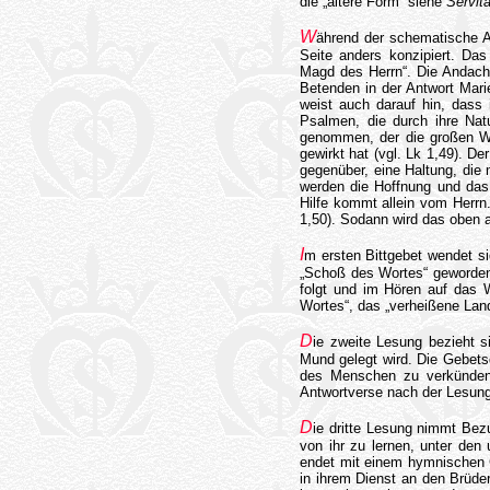
die „ältere Form“ siehe
Servita
W
ährend der schematische Au
Seite anders konzipiert. Da
Magd des Herrn“. Die Andacht
Betenden in der Antwort Mar
weist auch darauf hin, dass 
Psalmen, die durch ihre Nat
genommen, der die großen We
gewirkt hat (vgl. Lk 1,49). 
gegenüber, eine Haltung, die 
werden die Hoffnung und das 
Hilfe kommt allein vom Herrn
1,50). Sodann wird das oben a
I
m ersten Bittgebet wendet s
„Schoß des Wortes“ geworden 
folgt und im Hören auf das W
Wortes“, das „verheißene Land
D
ie zweite Lesung bezieht s
Mund gelegt wird. Die Gebets
des Menschen zu verkünden,
Antwortverse nach der Lesung 
D
ie dritte Lesung nimmt Bez
von ihr zu lernen, unter den
endet mit einem hymnischen G
in ihrem Dienst an den Brüde