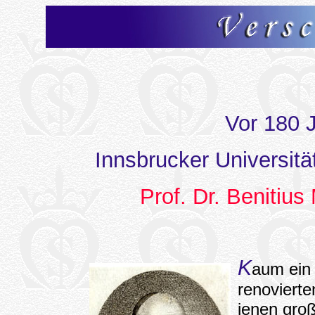
Vor 180 J
Innsbrucker Universitä
Prof. Dr. Beniti
K
aum ein 
renovierte
jenen gro