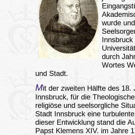
Eingangst
Akademisch
wurde und
Seelsorger
Innsbruck 
Universitä
durch Jah
Wortes We
und Stadt.
M
it der zweiten Hälfte des 18.
Innsbruck, für die Theologische
religiöse und seelsorgliche Si
Stadt Innsbruck eine turbulent
dieser Entwicklung stand die 
Papst Klemens XIV. im Jahre 1